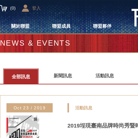
(
0
)
登入
關於聯盟
聯盟成員
聯盟夥伴
NEWS & EVENTS
新聞訊息
活動訊息
全部訊息
Oct 23 / 2019
活動訊息
2019埕現臺南品牌時尚秀暨