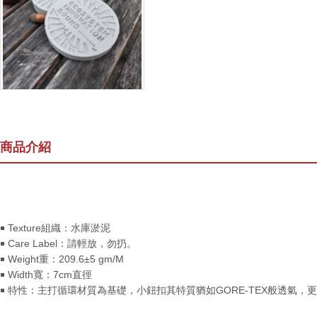
商品介紹
￭ Texture組織：水庫淤泥
￭ Care Label：請輕放，勿扔。
￭ Weight重：209.6±5 gm/M
￭ Width寬：7cm直徑
￭ 特性：主打循環材質為基礎，小鈕扣其特質猶如GORE-TEX般透氣